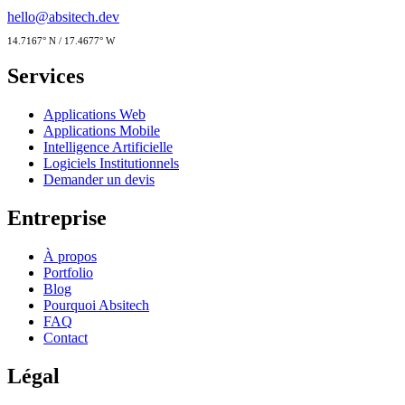
hello@absitech.dev
14.7167° N / 17.4677° W
Services
Applications Web
Applications Mobile
Intelligence Artificielle
Logiciels Institutionnels
Demander un devis
Entreprise
À propos
Portfolio
Blog
Pourquoi Absitech
FAQ
Contact
Légal