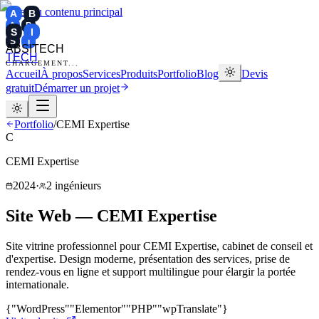
Aller au contenu principal
A
B
A
B
S
I
S
I
ABSITECH
TECH
CHARGEMENT...
Accueil
À propos
Services
Produits
Portfolio
Blog
Devis
gratuit
Démarrer un projet
Portfolio
/
CEMI Expertise
C
CEMI Expertise
2024
·
2 ingénieurs
Site Web — CEMI Expertise
Site vitrine professionnel pour CEMI Expertise, cabinet de conseil et
d'expertise. Design moderne, présentation des services, prise de
rendez-vous en ligne et support multilingue pour élargir la portée
internationale.
{"WordPress"
"Elementor"
"PHP"
"wpTranslate"}