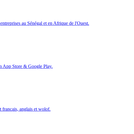
ntreprises au Sénégal et en Afrique de l'Ouest.
on App Store & Google Play.
 français, anglais et wolof.