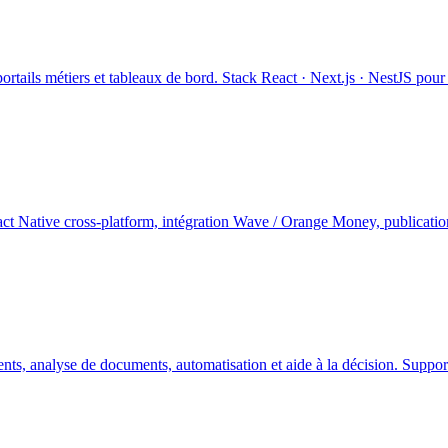
ails métiers et tableaux de bord. Stack React · Next.js · NestJS pour e
act Native cross-platform, intégration Wave / Orange Money, publicati
ents, analyse de documents, automatisation et aide à la décision. Support