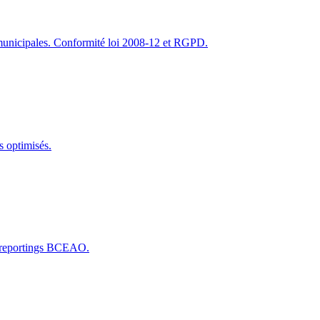
es municipales. Conformité loi 2008-12 et RGPD.
s optimisés.
ec reportings BCEAO.