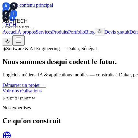
Aller au contenu principal
A
B
A
B
S
I
S
I
ABSITECH
TECH
CHARGEMENT...
Accueil
À propos
Services
Produits
Portfolio
Blog
Devis gratuit
Déma
◈
Software & AI Engineering — Dakar, Sénégal
Nous sommes des
qui codent le futur.
Logiciels métiers, IA & applications mobiles — construits à Dakar, pe
Démarrer un projet →
Voir nos réalisations
14.7167° N / 17.4677° W
Nos expertises
Ce qu'on construit