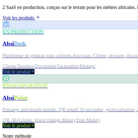
2 SaaS en production, conçus sur le terrain pour les métiers africains.
Voir les produits
EN PRODUCTION
Absi
Desk
Plateforme de gestion pour cabinets d'avocats. Clients, dossiers, docu
Clients
Dossiers
Documents
Facturation
Pilotage
Voir le produit
ESSAI 14J GRATUIT
Absi
Point
Pointage anti-fraude mobile. QR rotatif 30 secondes, géolocalisation,
QR 30s
Géoloc.
Wave
Orange Money
Free Money
Voir le produit
Notre méthode