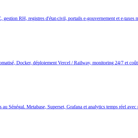
GEC, gestion RH, registres d'état-civil, portails e-gouvernement et e-tax
omatisé, Docker, déploiement Vercel / Railway, monitoring 24/7 et coût
es au Sénégal. Metabase, Superset, Grafana et analytics temps réel av